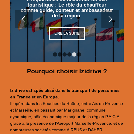
touristique : Le rôle du chauffeur
comme guide, conteur et ambassadeur
de la région.
Suivant
LIRE LA SUITE
1
2
3
4
5
6
Pourquoi choisir Izidrive ?
Izidrive est spécialisé dans le transport de personnes
en France et en Europe.
Il opère dans les Bouches du Rhône, entre Aix en Provence
et Marseille, en passant par Marignane, commune
dynamique, pôle économique majeur de la région P.A.C.A.
grâce à la présence de l’Aéroport Marseille-Provence, et de
nombreuses sociétés comme AIRBUS et DAHER.